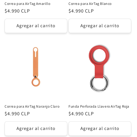
Correa para AirTag Amarillo
Correa para AirTag Blanco
Precio
$4.990 CLP
Precio
$4.990 CLP
habitual
habitual
Agregar al carrito
Agregar al carrito
Correa para AirTag Naranjo Claro
Funda Perforada Llavero AirTag Roja
Precio
$4.990 CLP
Precio
$4.990 CLP
habitual
habitual
Agregar al carrito
Agregar al carrito