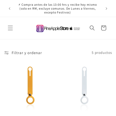
Ir
⚡ Compra antes de las 13:00 hrs y recibe hoy mismo
directamente
✈️ ¡Envío
(solo en RM, excluye comunas. De Lunes a Viernes,
al contenido
excepto Festivos)
Carrito
Filtrar y ordenar
5 productos