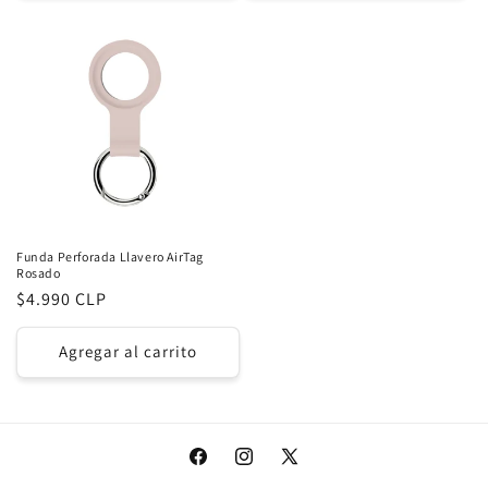
Funda Perforada Llavero AirTag
Rosado
Precio
$4.990 CLP
habitual
Agregar al carrito
Facebook
Instagram
X