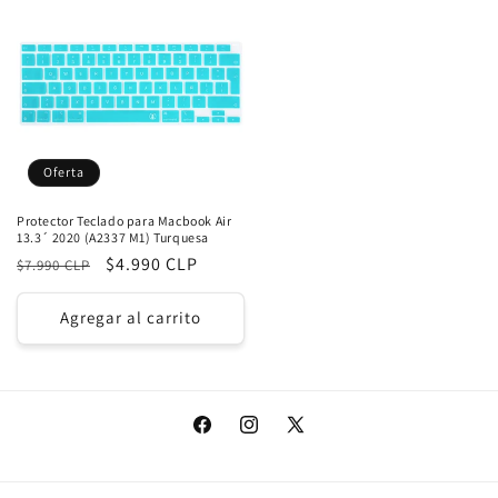
Oferta
Protector Teclado para Macbook Air
13.3´ 2020 (A2337 M1) Turquesa
Precio
Precio
$4.990 CLP
$7.990 CLP
habitual
de
oferta
Agregar al carrito
Facebook
Instagram
X
(Twitter)