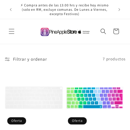
Ir
⚡ Compra antes de las 13:00 hrs y recibe hoy mismo
directamente
✈️ ¡Envío
(solo en RM, excluye comunas. De Lunes a Viernes,
al contenido
excepto Festivos)
Carrito
Filtrar y ordenar
7 productos
Oferta
Oferta