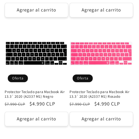
habitual
de
oferta
oferta
Agregar al carrito
Agregar al carrito
Oferta
Oferta
Protector Teclado para Macbook Air
Protector Teclado para Macbook Air
13.3´ 2020 (A2337 M1) Negro
13.3´ 2020 (A2337 M1) Rosado
Precio
Precio
$4.990 CLP
Precio
Precio
$4.990 CLP
$7.990 CLP
$7.990 CLP
habitual
de
habitual
de
oferta
oferta
Agregar al carrito
Agregar al carrito