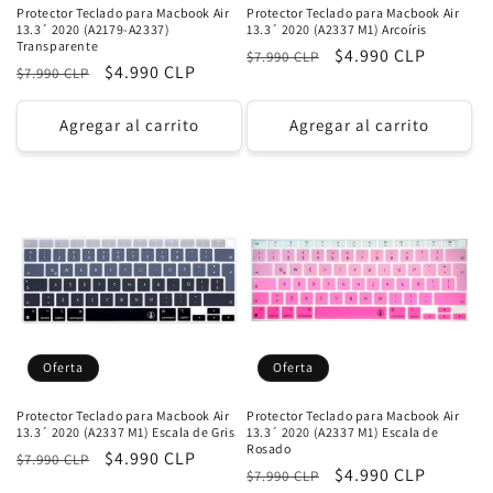
Protector Teclado para Macbook Air
Protector Teclado para Macbook Air
13.3´ 2020 (A2179-A2337)
13.3´ 2020 (A2337 M1) Arcoíris
Transparente
Precio
Precio
$4.990 CLP
$7.990 CLP
Precio
Precio
$4.990 CLP
$7.990 CLP
habitual
de
habitual
de
oferta
oferta
Agregar al carrito
Agregar al carrito
Oferta
Oferta
Protector Teclado para Macbook Air
Protector Teclado para Macbook Air
13.3´ 2020 (A2337 M1) Escala de Gris
13.3´ 2020 (A2337 M1) Escala de
Rosado
Precio
Precio
$4.990 CLP
$7.990 CLP
Precio
Precio
$4.990 CLP
$7.990 CLP
habitual
de