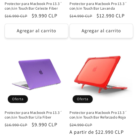
Protector para Macbook Pro 13.3´
Protector para Macbook Pro 13.3´
con/sin Touch Bar Celeste Fiber
con/sin Touch Bar Lavanda
Precio
Precio
$9.990 CLP
Precio
Precio
$12.990 CLP
$16.990 CLP
$14.990 CLP
habitual
de
habitual
de
oferta
oferta
Agregar al carrito
Agregar al carrito
Oferta
Oferta
Protector para Macbook Pro 13.3´
Protector para Macbook Pro 13.3´
con/sin Touch Bar Lila Fiber
con/sin Touch Bar Reforzado Rojo
Precio
Precio
$9.990 CLP
Precio
Precio
$16.990 CLP
$24.990 CLP
habitual
de
habitual
A partir de $22.990 CLP
de