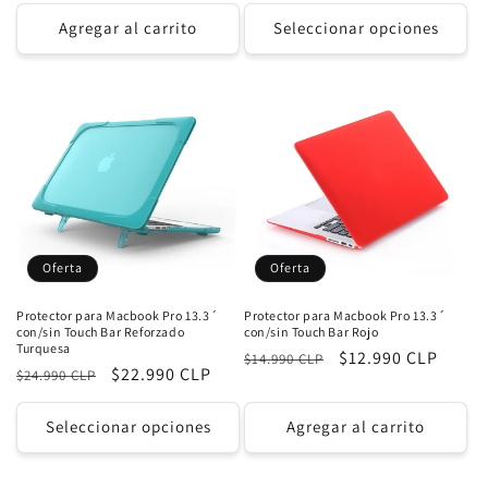
oferta
oferta
Agregar al carrito
Seleccionar opciones
Oferta
Oferta
Protector para Macbook Pro 13.3´
Protector para Macbook Pro 13.3´
con/sin Touch Bar Reforzado
con/sin Touch Bar Rojo
Turquesa
Precio
Precio
$12.990 CLP
$14.990 CLP
Precio
Precio
$22.990 CLP
$24.990 CLP
habitual
de
habitual
de
oferta
oferta
Seleccionar opciones
Agregar al carrito