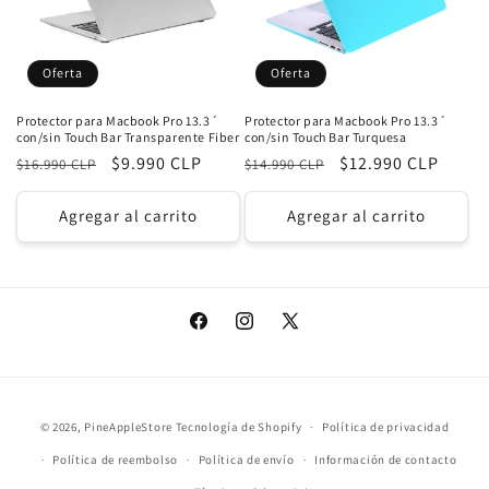
Oferta
Oferta
Protector para Macbook Pro 13.3´
Protector para Macbook Pro 13.3´
con/sin Touch Bar Transparente Fiber
con/sin Touch Bar Turquesa
Precio
Precio
$9.990 CLP
Precio
Precio
$12.990 CLP
$16.990 CLP
$14.990 CLP
habitual
de
habitual
de
oferta
oferta
Agregar al carrito
Agregar al carrito
Facebook
Instagram
X
(Twitter)
Formas
© 2026,
PineAppleStore
Tecnología de Shopify
Política de privacidad
de
Política de reembolso
Política de envío
Información de contacto
pago