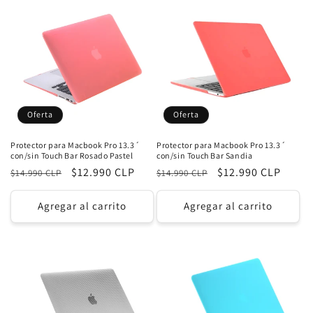
Oferta
Oferta
Protector para Macbook Pro 13.3´
Protector para Macbook Pro 13.3´
con/sin Touch Bar Rosado Pastel
con/sin Touch Bar Sandia
Precio
Precio
$12.990 CLP
Precio
Precio
$12.990 CLP
$14.990 CLP
$14.990 CLP
habitual
de
habitual
de
oferta
oferta
Agregar al carrito
Agregar al carrito