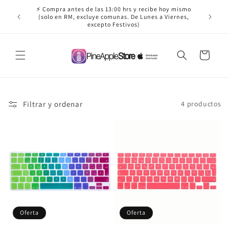
Ir
⚡ Compra antes de las 13:00 hrs y recibe hoy mismo
directamente
✈️ ¡Envío
(solo en RM, excluye comunas. De Lunes a Viernes,
al contenido
excepto Festivos)
Carrito
Filtrar y ordenar
4 productos
Oferta
Oferta