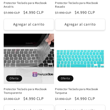
Protector Teclado para Macbook
Protector Teclado para Macbook
Arcoíris
Rosado
Precio
Precio
$4.990 CLP
Precio
Precio
$4.990 CLP
$7.990 CLP
$7.990 CLP
habitual
de
habitual
de
oferta
oferta
Agregar al carrito
Agregar al carrito
Oferta
Oferta
Protector Teclado para Macbook
Protector Teclado para Macbook
Transparente
Turquesa
Precio
Precio
$4.990 CLP
Precio
Precio
$4.990 CLP
$7.990 CLP
$7.990 CLP
habitual
de
habitual
de