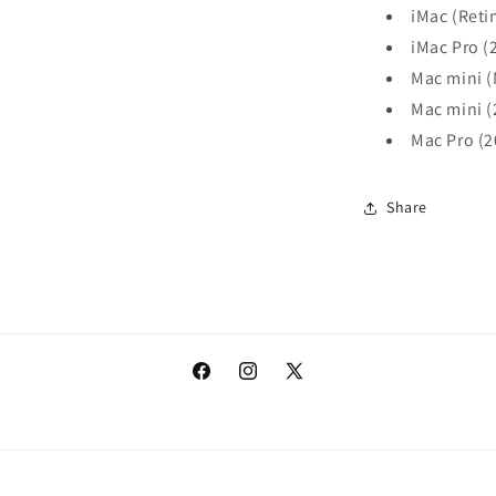
iMac (Reti
iMac Pro (
Mac mini (
Mac mini (
Mac Pro (2
Share
Facebook
Instagram
X
(Twitter)