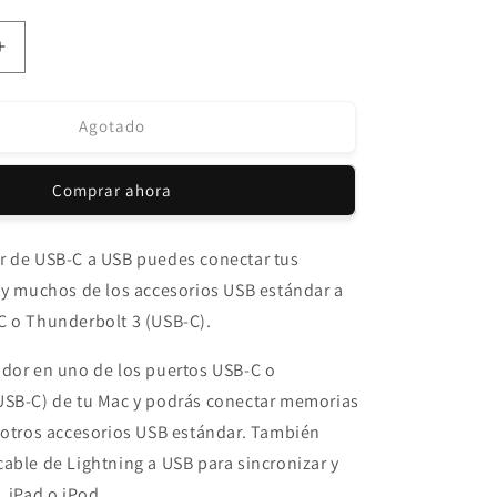
Aumentar
cantidad
para
Adaptador
Agotado
de
USB-
Comprar ahora
C
a
USB
r de USB-C a USB puedes conectar tus
Apple
 y muchos de los accesorios USB estándar a
C o Thunderbolt 3 (USB-C).
ador en uno de los puertos USB-C o
USB-C) de tu Mac y podrás conectar memorias
 otros accesorios USB estándar. También
able de Lightning a USB para sincronizar y
, iPad o iPod.