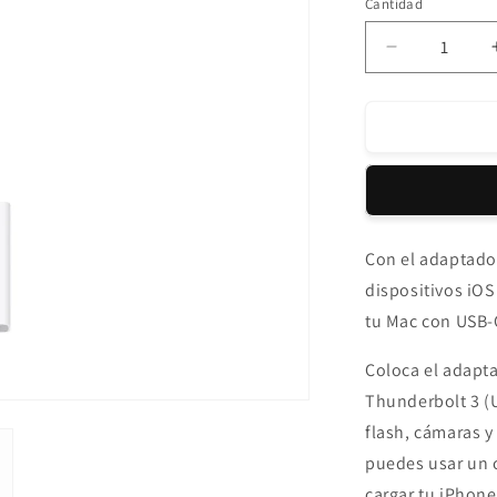
Cantidad
Reducir
cantidad
para
Adaptador
de
USB-
C
a
USB
Con el adaptado
Apple
dispositivos iOS
tu Mac con USB-
Coloca el adapt
Thunderbolt 3 (
flash, cámaras y
puedes usar un c
cargar tu iPhone