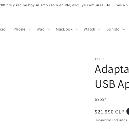
3:00 hrs y recibe hoy mismo (solo en RM, excluye comunas. De Lunes a 
icio
iPhone
iPad
MacBook
Watch
Sonido
APPLE
Adapta
USB A
SKU:
69594
Precio
$21.990 CLP
habitual
Impuestos incluidos.