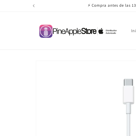
Ir
⚡ Compra antes de las 1
directamente
al contenido
In
Ir
directamente
a la
información
del producto