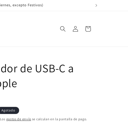
Viernes, excepto Festivos)
Iniciar
Carrito
sesión
dor de USB-C a
pple
Agotado
 Los
gastos de envío
se calculan en la pantalla de pago.