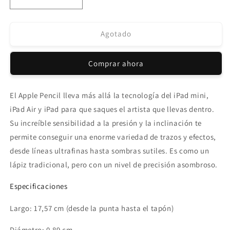
Reducir
Aumentar
cantidad
cantidad
para
para
Apple
Apple
Agotado
Pencil
Pencil
(1.ª
(1.ª
Comprar ahora
generación)
generación)
El Apple Pencil lleva más allá la tecnología del iPad mini,
iPad Air y iPad para que saques el artista que llevas dentro.
Su increíble sensibilidad a la presión y la inclinación te
permite conseguir una enorme variedad de trazos y efectos,
desde líneas ultrafinas hasta sombras sutiles. Es como un
lápiz tradicional, pero con un nivel de precisión asombroso.
Especificaciones
Largo: 17,57 cm (desde la punta hasta el tapón)
Diámetro: 0,89 cm