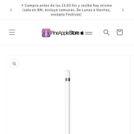
Ir
⚡ Compra antes de las 13:00 hrs y recibe hoy mismo
directamente
(solo en RM, excluye comunas. De Lunes a Viernes,
al contenido
excepto Festivos)
Carrito
Ir
directamente
a la
información
del producto