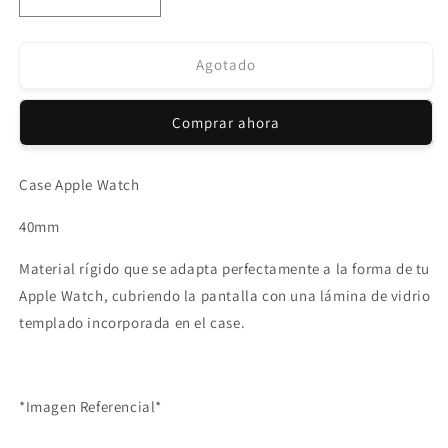
Reducir
Aumentar
cantidad
cantidad
para
para
Case
Case
Agotado
Apple
Apple
Watch
Watch
Comprar ahora
con
con
Lámina
Lámina
Rose
Rose
Case Apple Watch
Gold
Gold
40mm
40mm
40mm
Material rígido que se adapta perfectamente a la forma de tu
Apple Watch, cubriendo la pantalla con una lámina de vidrio
templado incorporada en el case.
*Imagen Referencial*