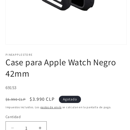
Abrir
elemento
multimedia
PINEAPPLESTORE
Case para Apple Watch Negro
1
en
una
42mm
ventana
modal
SKU:
69153
Precio
Precio
$3.990 CLP
$5.990 CLP
Agotado
habitual
de
Impuestos incluidos. Los
gastos de envío
se calculan en la pantalla de pago.
oferta
Cantidad