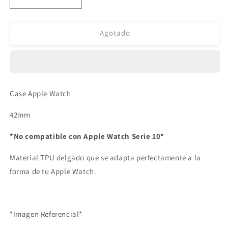
Reducir
Aumentar
cantidad
cantidad
para
para
Case
Case
Agotado
para
para
Apple
Apple
Watch
Watch
Negro
Negro
42mm
42mm
Case Apple Watch
42mm
*No compatible con Apple Watch Serie 10*
Material TPU delgado que se adapta perfectamente a la
forma de tu Apple Watch.
*Imagen Referencial*