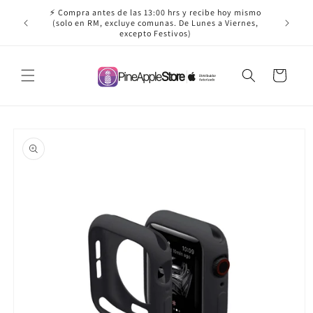
Ir
⚡ Compra antes de las 13:00 hrs y recibe hoy mismo
directamente
✈️ ¡Envío
(solo en RM, excluye comunas. De Lunes a Viernes,
al contenido
excepto Festivos)
Carrito
Ir
directamente
a la
información
del producto