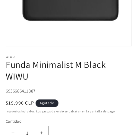
Abrir
elemento
multimedia
WIWU
Funda Minimalist M Black
1
en
una
WIWU
ventana
modal
SKU:
6936686411387
Precio
$19.990 CLP
Agotado
habitual
Impuestos incluidos. Los
gastos de envío
se calculan en la pantalla de pago.
Cantidad