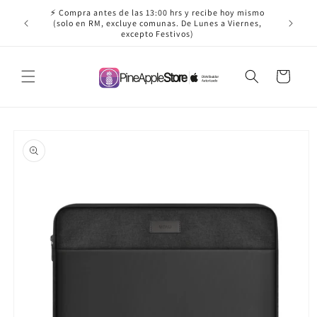
Ir
⚡ Compra antes de las 13:00 hrs y recibe hoy mismo
directamente
✈️ ¡Envío
(solo en RM, excluye comunas. De Lunes a Viernes,
al contenido
excepto Festivos)
Carrito
Ir
directamente
a la
información
del producto