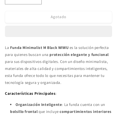
Reducir
Aumentar
cantidad
cantidad
para
para
Funda
Funda
Agotado
Minimalist
Minimalist
M
M
Black
Black
WIWU
WIWU
La
Funda Minimalist M Black WIWU
es la solución perfecta
para quienes buscan una
protección elegante y funcional
para sus dispositivos digitales. Con un diseño minimalista,
materiales de alta calidad y compartimientos inteligentes,
esta funda ofrece todo lo que necesitas para mantener tu
tecnología segura y organizada.
Características Principales
:
Organización Inteligente
: La funda cuenta con un
bolsillo frontal
que incluye
compartimientos interiores