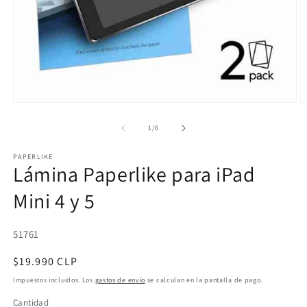
Abrir
Ab
elemento
e
multimedia
m
de
1
/
6
1
2
en
e
PAPERLIKE
una
u
Lámina Paperlike para iPad
ventana
v
modal
m
Mini 4 y 5
SKU:
51761
Precio
$19.990 CLP
habitual
Impuestos incluidos. Los
gastos de envío
se calculan en la pantalla de pago.
Cantidad