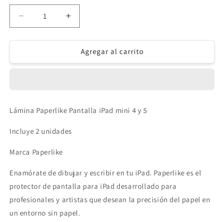
Reducir
Aumentar
cantidad
cantidad
para
para
Lámina
Lámina
Agregar al carrito
Paperlike
Paperlike
para
para
iPad
iPad
Mini
Mini
4
4
Lámina Paperlike Pantalla iPad mini 4 y 5
y
y
5
5
Incluye 2 unidades
Marca Paperlike
Enamórate de dibujar y escribir en tu iPad. Paperlike es el
protector de pantalla para iPad desarrollado para
profesionales y artistas que desean la precisión del papel en
un entorno sin papel.