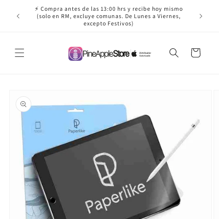
Ir
⚡ Compra antes de las 13:00 hrs y recibe hoy mismo
directamente
✈️ ¡Envío
(solo en RM, excluye comunas. De Lunes a Viernes,
al contenido
excepto Festivos)
Carrito
Ir
directamente
a la
información
del producto