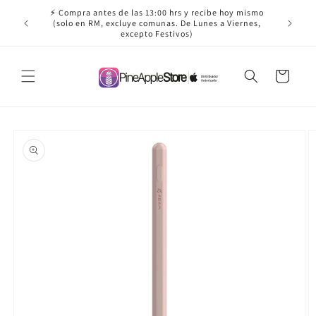
Ir
⚡ Compra antes de las 13:00 hrs y recibe hoy mismo
directamente
(solo en RM, excluye comunas. De Lunes a Viernes,
al contenido
excepto Festivos)
Carrito
Ir
directamente
a la
información
del producto