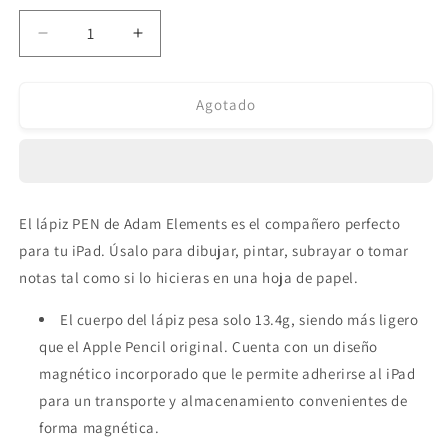
Reducir
Aumentar
cantidad
cantidad
para
para
Lápiz
Lápiz
Agotado
Adam
Adam
Elements
Elements
PEN
PEN
para
para
iPad
iPad
El lápiz PEN de Adam Elements es el compañero perfecto
Rosado
Rosado
para tu iPad. Úsalo para dibujar, pintar, subrayar o tomar
notas tal como si lo hicieras en una hoja de papel.
El cuerpo del lápiz pesa solo 13.4g, siendo más ligero
que el Apple Pencil original. Cuenta con un diseño
magnético incorporado que le permite adherirse al iPad
para un transporte y almacenamiento convenientes de
forma magnética.