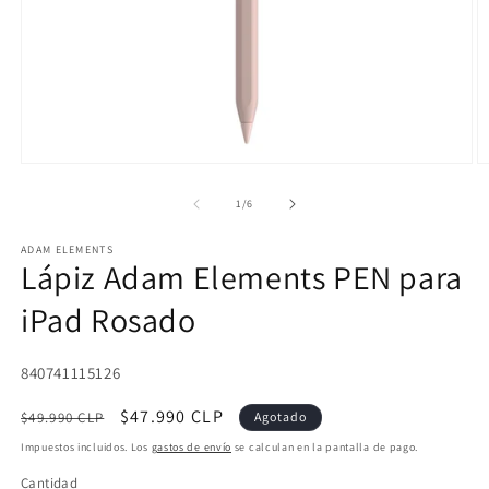
Abrir
Ab
elemento
e
multimedia
m
de
1
/
6
1
2
en
e
ADAM ELEMENTS
una
u
Lápiz Adam Elements PEN para
ventana
v
modal
m
iPad Rosado
SKU:
840741115126
Precio
Precio
$47.990 CLP
$49.990 CLP
Agotado
habitual
de
Impuestos incluidos. Los
gastos de envío
se calculan en la pantalla de pago.
oferta
Cantidad