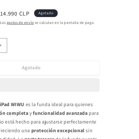
recio
$14.990 CLP
Agotado
de
 Los
gastos de envío
se calculan en la pantalla de pago.
ferta
Aumentar
cantidad
para
Protective
Agotado
Case
para
iPad
Air
4/5
 iPad WIWU
es la funda ideal para quienes
10.9
ión completa
y
funcionalidad avanzada
para
´
-
ño está hecho para ajustarse perfectamente
iPad
ofreciendo una
protección excepcional
sin
Air