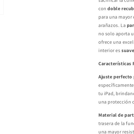
sacrificar la co
11
´-
con
doble recu
iPad
para una mayor d
Pro
arañazos. La
par
11
´
no solo aporta 
1ra
ofrece una excel
2da
interior es
suav
3ra
Pink
WIWU
Características 
Ajuste perfecto 
específicamente
tu iPad, brindan
una protección 
Material de par
trasera de la f
una mayor resis