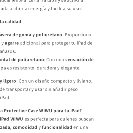
icamente al cerrar la tapa y se activa al
yuda a ahorrar energía y facilita su uso.
ta calidad
:
rasera de goma y poliuretano
: Proporciona
a
y
agarre
adicional para proteger tu iPad de
rañazos.
ontal de poliuretano
: Con una
sensación de
tapa es resistente, duradera y elegante.
y ligero
: Con un diseño compacto y liviano,
 de transportar y usar sin añadir peso
 iPad.
 la Protective Case WIWU para tu iPad?
 iPad WIWU
es perfecta para quienes buscan
nzada
,
comodidad
y
funcionalidad
en una