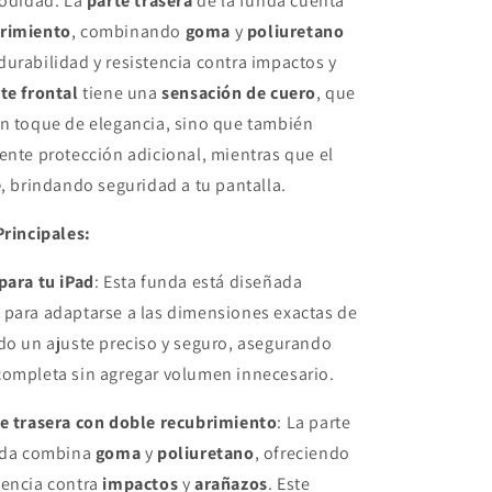
modidad. La
parte trasera
de la funda cuenta
11
´-
brimiento
, combinando
goma
y
poliuretano
iPad
urabilidad y resistencia contra impactos y
Pro
te frontal
tiene una
sensación de cuero
, que
11
´
un toque de elegancia, sino que también
1ra
ente protección adicional, mientras que el
2da
e
, brindando seguridad a tu pantalla.
3ra
Pink
WIWU
Principales:
para tu iPad
: Esta funda está diseñada
 para adaptarse a las dimensiones exactas de
do un ajuste preciso y seguro, asegurando
completa sin agregar volumen innecesario.
te trasera con doble recubrimiento
: La parte
unda combina
goma
y
poliuretano
, ofreciendo
tencia contra
impactos
y
arañazos
. Este