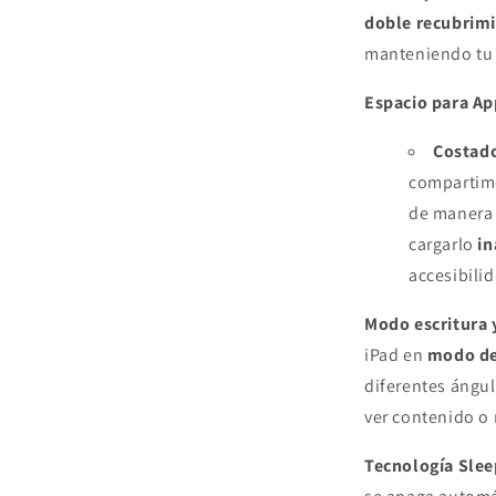
doble recubrim
manteniendo tu 
Espacio para Ap
Costado
compartime
de manera
cargarlo
i
accesibilid
Modo escritura 
iPad en
modo de
diferentes ángul
ver contenido o 
Tecnología Sle