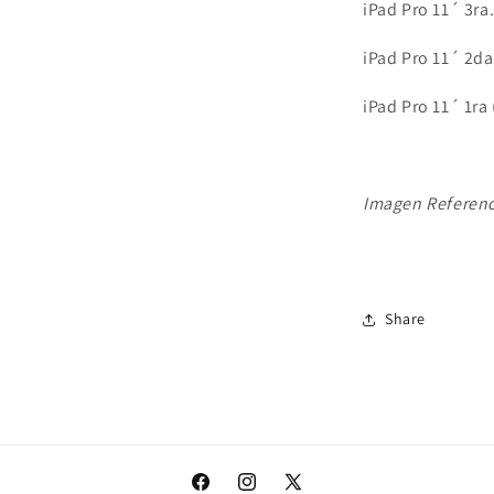
iPad Pro 11´ 3r
iPad Pro 11´ 2d
iPad Pro 11´ 1r
Imagen Referenc
Share
Facebook
Instagram
X