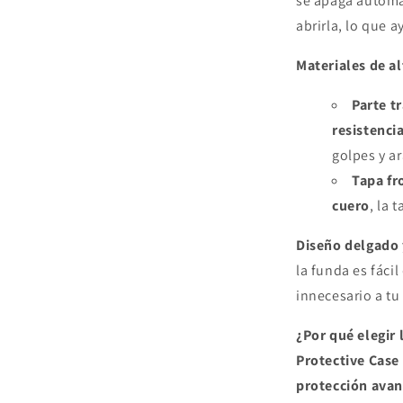
se apaga automát
abrirla, lo que a
Materiales de al
Parte t
resistenci
golpes y a
Tapa fr
cuero
, la 
Diseño delgado 
la funda es fácil
innecesario a tu
¿Por qué elegir
Protective Case
protección ava