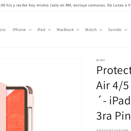
✈️ ¡Envío gratis a todo Chile por compras sobre $35.000!
icio
iPhone
iPad
MacBook
Watch
Sonido
WIWU
Protec
Air 4/5
´- iPad
3ra Pi
SKU: