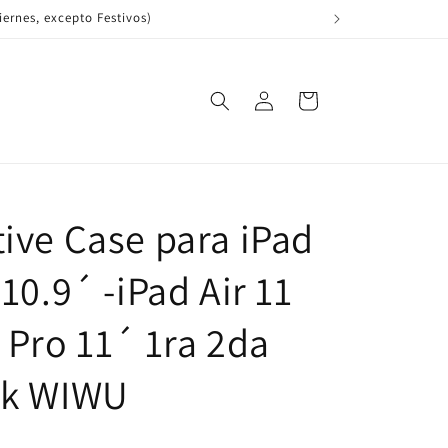
Iniciar
Carrito
sesión
tive Case para iPad
 10.9´ -iPad Air 11
 Pro 11´ 1ra 2da
nk WIWU