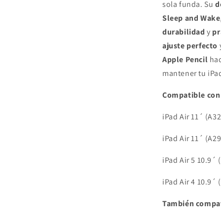
sola funda. Su
d
Sleep and Wake
durabilidad
y
pr
ajuste perfecto
Apple Pencil
hac
mantener tu iPa
Compatible con
iPad Air 11´ (A
iPad Air 11´ (A
iPad Air 5 10.9
iPad Air 4 10.9
También compat