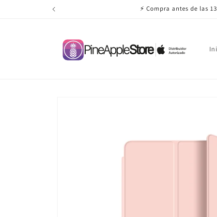
Ir
directamente
al contenido
In
Ir
directamente
a la
información
del producto