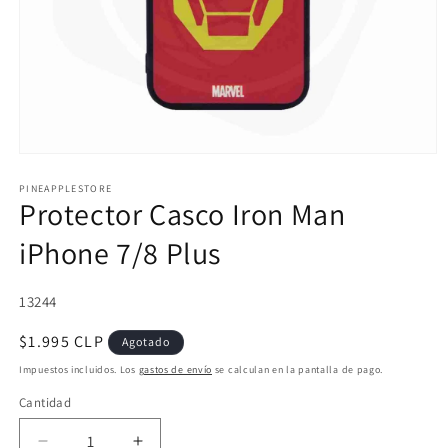
Abrir
elemento
multimedia
PINEAPPLESTORE
Protector Casco Iron Man
1
en
una
iPhone 7/8 Plus
ventana
modal
SKU:
13244
Precio
$1.995 CLP
Agotado
habitual
Impuestos incluidos. Los
gastos de envío
se calculan en la pantalla de pago.
Cantidad