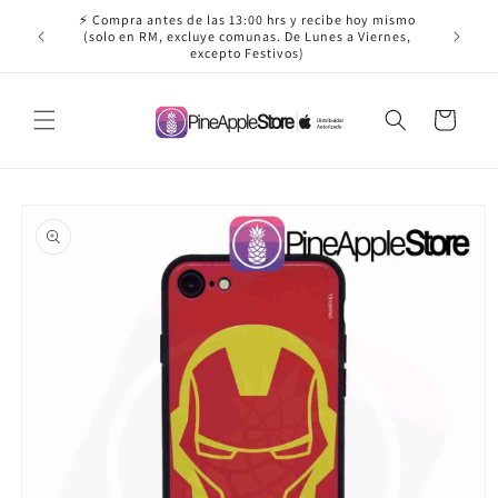
Ir
⚡ Compra antes de las 13:00 hrs y recibe hoy mismo
directamente
✈️ ¡Envío
(solo en RM, excluye comunas. De Lunes a Viernes,
al contenido
excepto Festivos)
Carrito
Ir
directamente
a la
información
del producto