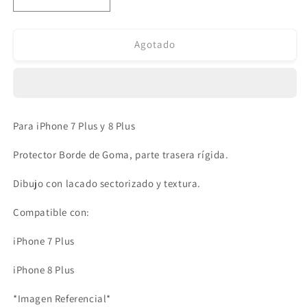
Reducir
Aumentar
cantidad
cantidad
para
para
Protector
Protector
Agotado
Casco
Casco
Iron
Iron
Man
Man
iPhone
iPhone
7/8
7/8
Para iPhone 7 Plus y 8 Plus
Plus
Plus
Protector Borde de Goma, parte trasera rígida.
Dibujo con lacado sectorizado y textura.
Compatible con:
iPhone 7 Plus
iPhone 8 Plus
*Imagen Referencial*