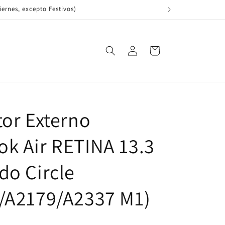
ernes, excepto Festivos)
Iniciar
Carrito
sesión
tor Externo
k Air RETINA 13.3
do Circle
/A2179/A2337 M1)