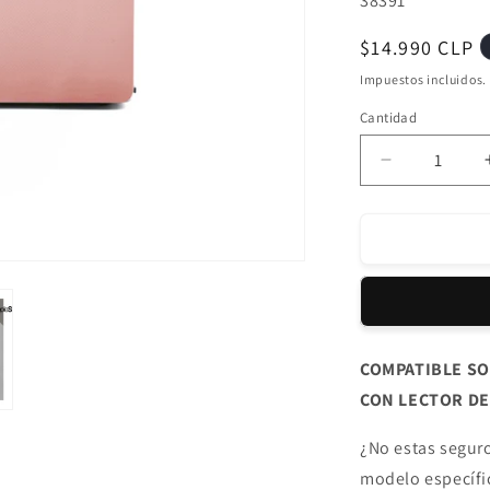
38391
Precio
$14.990 CLP
habitual
Impuestos incluidos.
Cantidad
Reducir
cantidad
para
Protector
Externo
Macbook
Air
RETINA
13.3
COMPATIBLE SO
´
CON LECTOR DE
Rosado
Circle
(A1932/A21
¿No estas seguro
M1)
modelo específi