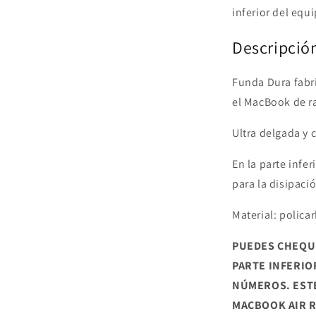
inferior del equ
Descripció
Funda Dura fabr
el MacBook de ra
Ultra delgada y 
En la parte infer
para la disipació
Material: polica
PUEDES CHEQU
PARTE INFERIOR
NÚMEROS.
EST
MACBOOK AIR RE