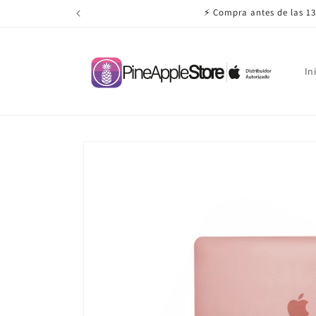
Ir
⚡ Compra antes de las 13
directamente
al contenido
In
Ir
directamente
a la
información
del producto