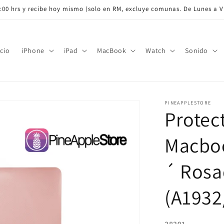
:00 hrs y recibe hoy mismo (solo en RM, excluye comunas. De Lunes a Vi
icio
iPhone
iPad
MacBook
Watch
Sonido
PINEAPPLESTORE
Protec
Macboo
´ Rosa
(A1932
SKU: