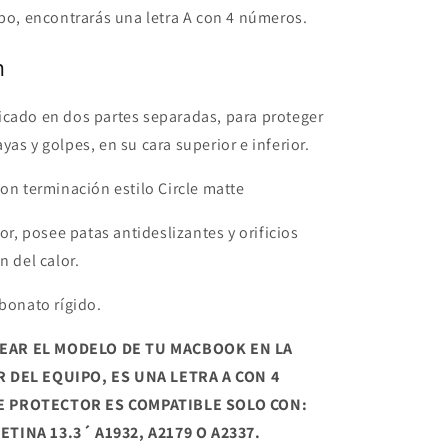
ipo, encontrarás una letra A con 4 números.
n
icado en dos partes separadas, para proteger
yas y golpes, en su cara superior e inferior.
con terminación estilo Circle matte
ior, posee patas antideslizantes y orificios
n del calor.
rbonato rígido.
EAR EL MODELO DE TU MACBOOK EN LA
 DEL EQUIPO, ES UNA LETRA A CON 4
E PROTECTOR ES COMPATIBLE SOLO CON:
TINA 13.3´ A1932, A2179 O A2337.