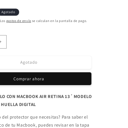
Agotado
 Los
gastos de envío
se calculan en la pantalla de pago.
Aumentar
cantidad
para
Protector
Agotado
Externo
Macbook
Comprar ahora
Air
RETINA
13.3
LO CON MACBOOK AIR RETINA 13´ MODELO
´
 HUELLA DIGITAL
Rosado
Circle
79/A2337
(A1932/A2179/A2337
 del protector que necesitas? Para saber el
M1)
co de tu Macbook, puedes revisar en la tapa