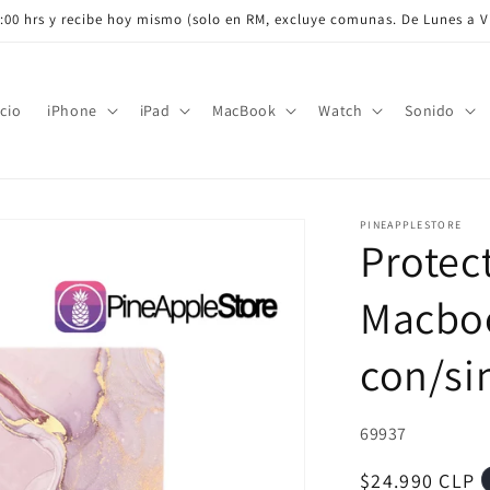
:00 hrs y recibe hoy mismo (solo en RM, excluye comunas. De Lunes a Vi
icio
iPhone
iPad
MacBook
Watch
Sonido
PINEAPPLESTORE
Protec
Macboo
con/si
SKU:
69937
Precio
$24.990 CLP