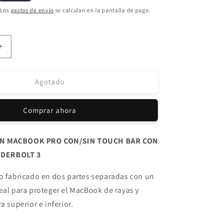
 Los
gastos de envío
se calculan en la pantalla de pago.
Aumentar
cantidad
para
Protector
Agotado
Externo
Macbook
Comprar ahora
Pro
13.3
´
ON MACBOOK PRO CON/SIN TOUCH BAR CON
con/sin
DERBOLT 3
Touch
Bar
Kate
no fabricado en dos partes separadas con un
eal para proteger el MacBook de rayas y
a superior e inferior.