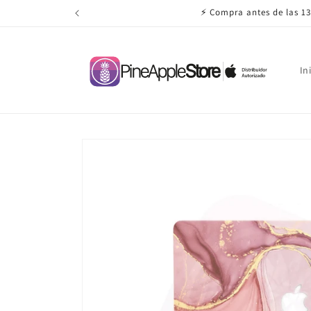
Ir
⚡ Compra antes de las 13
directamente
al contenido
In
Ir
directamente
a la
información
del producto