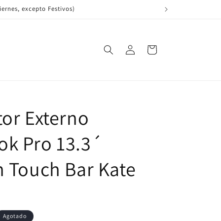
ernes, excepto Festivos)
Iniciar
Carrito
sesión
tor Externo
k Pro 13.3´
n Touch Bar Kate
Agotado