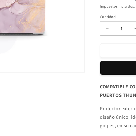
habitual
Impuestos incluidos.
Cantidad
Reducir
cantidad
para
Protector
Externo
Macbook
Pro
13.3
´
COMPATIBLE C
con/sin
PUERTOS THUN
Touch
Bar
Kate
Protector exter
diseño único, id
golpes, en su car