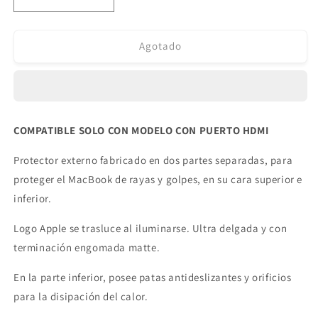
Reducir
Aumentar
cantidad
cantidad
para
para
Protector
Protector
Agotado
Externo
Externo
Macbook
Macbook
Pro
Pro
Retina
Retina
13.3
13.3
COMPATIBLE SOLO CON MODELO CON PUERTO HDMI
´
´
Azul
Azul
Protector externo fabricado en dos partes separadas, para
proteger el MacBook de rayas y golpes, en su cara superior e
inferior.
Logo Apple se trasluce al iluminarse. Ultra delgada y con
terminación engomada matte.
En la parte inferior, posee patas antideslizantes y orificios
para la disipación del calor.