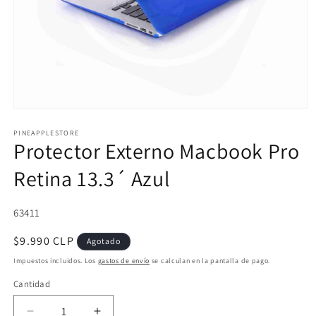
Abrir
elemento
multimedia
PINEAPPLESTORE
Protector Externo Macbook Pro
1
en
una
Retina 13.3´ Azul
ventana
modal
SKU:
63411
Precio
$9.990 CLP
Agotado
habitual
Impuestos incluidos. Los
gastos de envío
se calculan en la pantalla de pago.
Cantidad