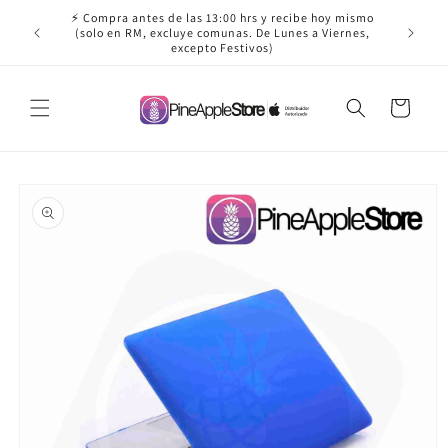
Ir
⚡ Compra antes de las 13:00 hrs y recibe hoy mismo
directamente
✈️ ¡Envío
(solo en RM, excluye comunas. De Lunes a Viernes,
al contenido
excepto Festivos)
Carrito
Ir
directamente
a la
información
del producto