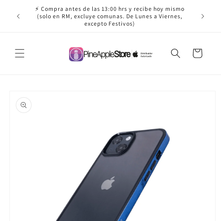
Ir
⚡ Compra antes de las 13:00 hrs y recibe hoy mismo
directamente
✈️ ¡Envío
(solo en RM, excluye comunas. De Lunes a Viernes,
al contenido
excepto Festivos)
Carrito
Ir
directamente
a la
información
del producto