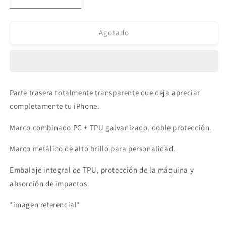
Reducir
Aumentar
cantidad
cantidad
para
para
Protector
Protector
Agotado
Glam
Glam
Serie
Serie
para
para
iPhone
iPhone
13
13
Parte trasera totalmente transparente que deja apreciar
Pro
Pro
completamente tu iPhone.
Max
Max
Azul
Azul
Marco combinado PC + TPU galvanizado, doble protección.
TGVI
TGVI
´S
´S
Marco metálico de alto brillo para personalidad.
Embalaje integral de TPU, protección de la máquina y
absorción de impactos.
*imagen referencial*