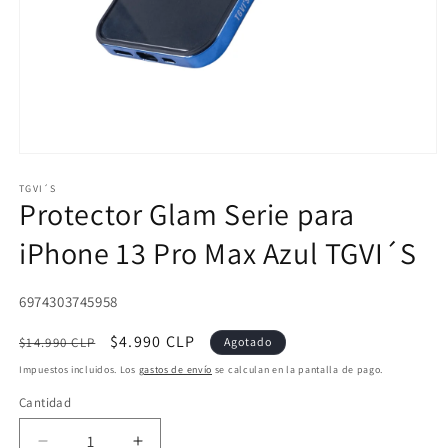
Abrir
elemento
multimedia
TGVI´S
Protector Glam Serie para
1
en
una
iPhone 13 Pro Max Azul TGVI´S
ventana
modal
SKU:
6974303745958
Precio
Precio
$4.990 CLP
$14.990 CLP
Agotado
habitual
de
Impuestos incluidos. Los
gastos de envío
se calculan en la pantalla de pago.
oferta
Cantidad