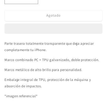
Reducir
Aumentar
cantidad
cantidad
para
para
Protector
Protector
Agotado
Glam
Glam
Serie
Serie
iPhone
iPhone
13
13
Pro
Pro
Parte trasera totalmente transparente que deja apreciar
Negro
Negro
completamente tu iPhone.
TGVI
TGVI
´S
´S
Marco combinado PC + TPU galvanizado, doble protección.
Marco metálico de alto brillo para personalidad.
Embalaje integral de TPU, protección de la máquina y
absorción de impactos.
*imagen referencial*