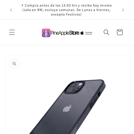
Ir
⚡ Compra antes de las 13:00 hrs y recibe hoy mismo
directamente
✈️ ¡Envío
(solo en RM, excluye comunas. De Lunes a Viernes,
al contenido
excepto Festivos)
Carrito
Ir
directamente
a la
información
del producto