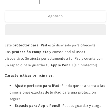
Reducir
Aumentar
cantidad
cantidad
para
para
Protector
Protector
Agotado
para
para
iPad
iPad
Air
Air
3
3
10.5
10.5
Este
protector para iPad
está diseñado para ofrecerte
´/
´/
una
protección completa
y comodidad al usar tu
Pro
Pro
10.5
10.5
dispositivo. Se ajusta perfectamente a tu iPad y cuenta con
´
´
un espacio para guardar tu
Apple Pencil
(sin protector).
Rosado
Rosado
Pálido.
Pálido.
Características principales:
Ajuste perfecto para iPad
: Funda que se adapta a las
dimensiones exactas de tu iPad para una protección
segura.
Espacio para Apple Pencil
: Puedes guardar y cargar