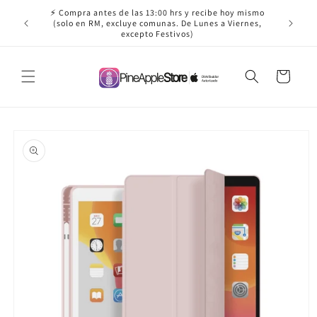
Ir
⚡ Compra antes de las 13:00 hrs y recibe hoy mismo
directamente
✈️ ¡Envío
(solo en RM, excluye comunas. De Lunes a Viernes,
al contenido
excepto Festivos)
Carrito
Ir
directamente
a la
información
del producto