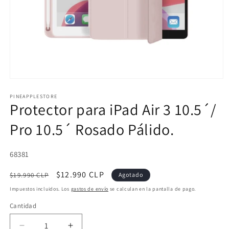
Abrir
elemento
multimedia
PINEAPPLESTORE
Protector para iPad Air 3 10.5´/
1
en
una
Pro 10.5´ Rosado Pálido.
ventana
modal
SKU:
68381
Precio
Precio
$12.990 CLP
$19.990 CLP
Agotado
habitual
de
Impuestos incluidos. Los
gastos de envío
se calculan en la pantalla de pago.
oferta
Cantidad