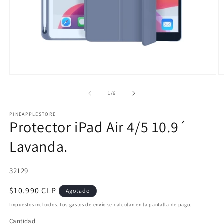
Abrir
Ab
elemento
e
multimedia
m
de
1
/
6
1
2
en
e
PINEAPPLESTORE
una
u
Protector iPad Air 4/5 10.9´
ventana
v
modal
m
Lavanda.
SKU:
32129
Precio
$10.990 CLP
Agotado
habitual
Impuestos incluidos. Los
gastos de envío
se calculan en la pantalla de pago.
Cantidad