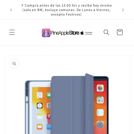
Ir
⚡ Compra antes de las 13:00 hrs y recibe hoy mismo
directamente
✈️ ¡Envío
(solo en RM, excluye comunas. De Lunes a Viernes,
al contenido
excepto Festivos)
Carrito
Ir
directamente
a la
información
del producto