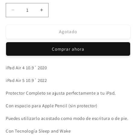
Reducir
Aumentar
cantidad
cantidad
para
para
Protector
Protector
Agotado
iPad
iPad
Air
Air
Comprar ahora
4/5
4/5
10.9
10.9
´
´
iPad Air 4 10.9´ 2020
Lavanda.
Lavanda.
iPad Air 5 10.9´ 2022
Protector Completo se ajusta perfectamente a tu iPad.
Con espacio para Apple Pencil (sin protector)
Puedes utilizarlo acostado como modo de escritura o de pie.
Con Tecnología Sleep and Wake