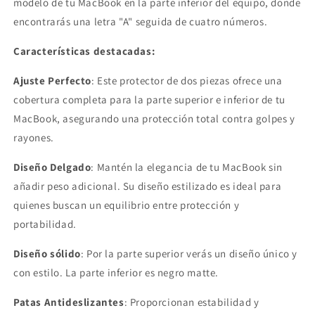
modelo de tu MacBook en la parte inferior del equipo, donde
-
-
A3240
A3240
encontrarás una letra "A" seguida de cuatro números.
M4
M4
-
-
Características destacadas:
A3449
A3449
M5)
M5)
Ajuste Perfecto
: Este protector de dos piezas ofrece una
cobertura completa para la parte superior e inferior de tu
MacBook, asegurando una protección total contra golpes y
rayones.
Diseño Delgado
: Mantén la elegancia de tu MacBook sin
añadir peso adicional. Su diseño estilizado es ideal para
quienes buscan un equilibrio entre protección y
portabilidad.
Diseño sólido
: Por la parte superior verás un diseño único y
con estilo. La parte inferior es negro matte.
Patas Antideslizantes
: Proporcionan estabilidad y