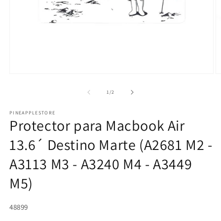
Abrir
Ab
elemento
e
multimedia
m
de
1
/
2
1
2
en
e
PINEAPPLESTORE
una
u
Protector para Macbook Air
ventana
v
modal
m
13.6´ Destino Marte (A2681 M2 -
A3113 M3 - A3240 M4 - A3449
M5)
SKU:
48899