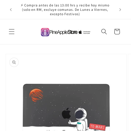
Ir
⚡ Compra antes de las 13:00 hrs y recibe hoy mismo
directamente
✈️ ¡Envío
(solo en RM, excluye comunas. De Lunes a Viernes,
al contenido
excepto Festivos)
Carrito
Ir
directamente
a la
información
del producto