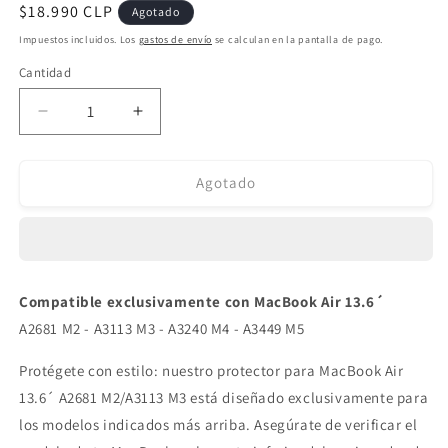
Precio
$18.990 CLP
Agotado
habitual
Impuestos incluidos. Los
gastos de envío
se calculan en la pantalla de pago.
Cantidad
Reducir
Aumentar
cantidad
cantidad
para
para
Protector
Protector
Agotado
para
para
Macbook
Macbook
Air
Air
13.6
13.6
´
´
Compatible exclusivamente con MacBook Air 13.6´
Destino
Destino
A2681 M2 - A3113 M3 - A3240 M4 - A3449 M5
Marte
Marte
(A2681
(A2681
Protégete con estilo: nuestro protector para MacBook
Air
M2
M2
-
-
13.6´ A2681 M2/A3113 M3 está diseñado exclusivamente para
A3113
A3113
los modelos indicados más arriba. Asegúrate de verificar el
M3
M3