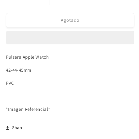
Reducir
Aumentar
cantidad
cantidad
para
para
Pulsera
Pulsera
Agotado
Apple
Apple
Watch
Watch
PVC
PVC
Brillo
Brillo
Blanco
Blanco
Pulsera Apple Watch
42-
42-
44-
44-
42-44-45mm
45mm
45mm
PVC
*Imagen Referencial*
Share