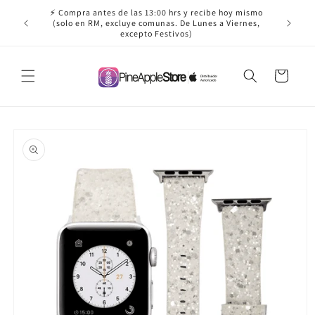
Ir
⚡ Compra antes de las 13:00 hrs y recibe hoy mismo
directamente
✈️ ¡Envío
(solo en RM, excluye comunas. De Lunes a Viernes,
al contenido
excepto Festivos)
Carrito
Ir
directamente
a la
información
del producto