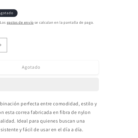
Agotado
 Los
gastos de envío
se calculan en la pantalla de pago.
Aumentar
cantidad
para
Pulsera
Agotado
para
Apple
Watch
Deluxe
Series
binación
perfecta
entre
comodidad,
estilo
y
Sport3
on
esta
correa
fabricada
en
fibra
de
nylon
Loop
Indigo
calidad.
Ideal
para
quienes
buscan
una
44-
esistente
y
fácil
de
usar
en
el
día
a
día.
45-