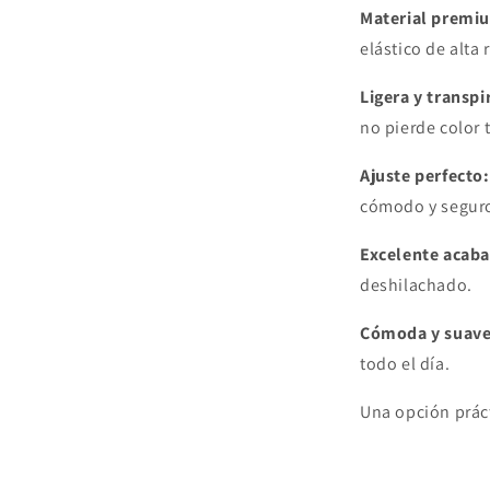
46-
Material
premi
49mm
Devia
elástico
de
alta
Ligera
y
transpi
no
pierde
color
Ajuste
perfecto:
cómodo
y
segur
Excelente
acaba
deshilachado.
Cómoda
y
suave
todo
el
día.
Una
opción
prác