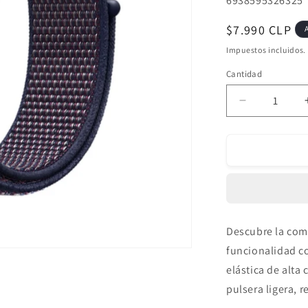
6938595326325
Precio
$7.990 CLP
habitual
Impuestos incluidos.
Cantidad
Reducir
cantidad
para
Pulsera
para
Apple
Watch
Deluxe
Series
Descubre
la
com
Sport3
funcionalidad
c
Loop
Indigo
elástica
de
alta
44-
pulsera
ligera,
r
45-