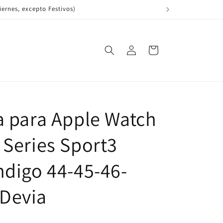
ernes, excepto Festivos)
Iniciar
Carrito
sesión
a para Apple Watch
 Series Sport3
ndigo 44-45-46-
Devia