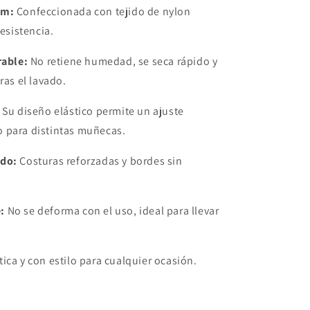
46-
um:
Confeccionada
con
tejido
de
nylon
49mm
Devia
resistencia.
rable:
No
retiene
humedad,
se
seca
rápido
y
tras
el
lavado.
Su
diseño
elástico
permite
un
ajuste
o
para
distintas
muñecas.
do:
Costuras
reforzadas
y
bordes
sin
:
No
se
deforma
con
el
uso,
ideal
para
llevar
tica
y
con
estilo
para
cualquier
ocasión.