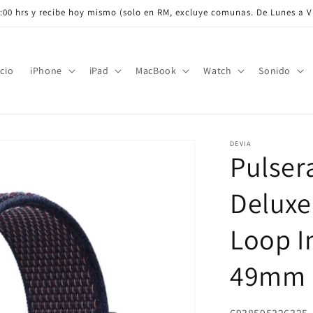
:00 hrs y recibe hoy mismo (solo en RM, excluye comunas. De Lunes a Vi
icio
iPhone
iPad
MacBook
Watch
Sonido
DEVIA
Pulser
Deluxe
Loop I
49mm 
SKU: