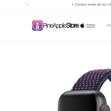
Ir
⚡ Compra antes de las 13
directamente
al contenido
In
Ir
directamente
a la
información
del producto