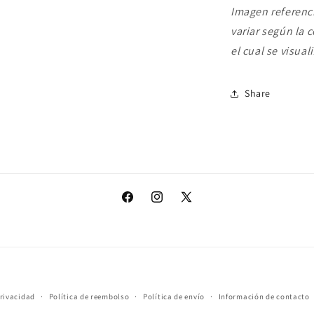
Imagen referenci
variar según la 
el cual se visuali
Share
Facebook
Instagram
X
(Twitter)
Formas
privacidad
Política de reembolso
Política de envío
Información de contacto
de