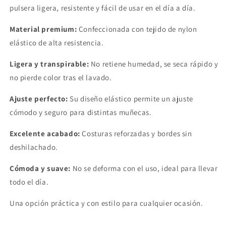
pulsera
ligera,
resistente
y
fácil
de
usar
en
el
día
a
día.
Material
premium:
Confeccionada
con
tejido
de
nylon
elástico
de
alta
resistencia.
Ligera
y
transpirable:
No
retiene
humedad,
se
seca
rápido
y
no
pierde
color
tras
el
lavado.
Ajuste
perfecto:
Su
diseño
elástico
permite
un
ajuste
cómodo
y
seguro
para
distintas
muñecas.
Excelente
acabado:
Costuras
reforzadas
y
bordes
sin
deshilachado.
Cómoda
y
suave:
No
se
deforma
con
el
uso,
ideal
para
llevar
todo
el
día.
Una
opción
práctica
y
con
estilo
para
cualquier
ocasión.