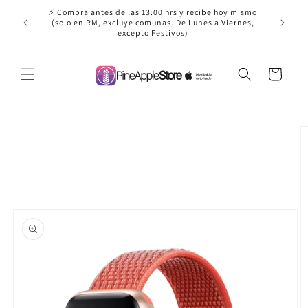
Ir
⚡ Compra antes de las 13:00 hrs y recibe hoy mismo
directamente
✈️ ¡Envío
(solo en RM, excluye comunas. De Lunes a Viernes,
al contenido
excepto Festivos)
Carrito
Ir
directamente
a la
información
del producto