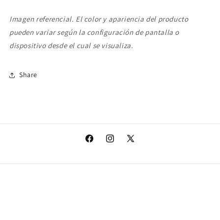
Imagen referencial. El color y apariencia del producto
pueden variar según la configuración de pantalla o
dispositivo desde el cual se visualiza.
Share
Facebook
Instagram
X
(Twitter)
Formas
© 2026,
PineAppleStore
Tecnología de Shopify
Política de privacidad
de
Política de reembolso
Política de envío
Información de contacto
pago
Términos del servicio