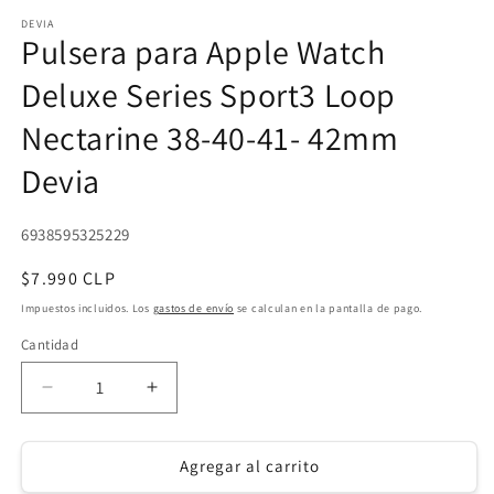
e
DEVIA
u
Pulsera para Apple Watch
v
m
Deluxe Series Sport3 Loop
Nectarine 38-40-41- 42mm
Devia
SKU:
6938595325229
Precio
$7.990 CLP
habitual
Impuestos incluidos. Los
gastos de envío
se calculan en la pantalla de pago.
Cantidad
Reducir
Aumentar
cantidad
cantidad
para
para
Pulsera
Pulsera
Agregar al carrito
para
para