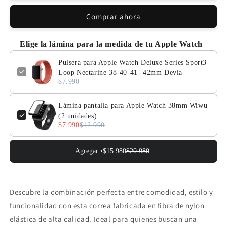
Apple
Apple
Comprar ahora
Watch
Watch
Deluxe
Deluxe
Series
Series
Elige la lámina para la medida de tu Apple Watch
Sport3
Sport3
Loop
Loop
Pulsera para Apple Watch Deluxe Series Sport3
Nectarine
Nectarine
Loop Nectarine 38-40-41- 42mm Devia
38-
38-
$7.990
40-
40-
41-
41-
Lámina pantalla para Apple Watch 38mm Wiwu
42mm
42mm
(2 unidades)
Devia
Devia
$7.990
$12.990
Agregar •
$15.980
$20.980
Descubre
la
combinación
perfecta
entre
comodidad,
estilo
y
funcionalidad
con
esta
correa
fabricada
en
fibra
de
nylon
elástica
de
alta
calidad.
Ideal
para
quienes
buscan
una