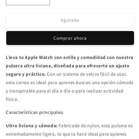
Reducir
Aumentar
cantidad
cantidad
para
para
Pulsera
Pulsera
Agotado
para
para
Apple
Apple
Comprar ahora
Watch
Watch
Nylon
Nylon
Azul
Azul
Lleva tu Apple Watch con estilo y comodidad con nuestra
Gris
Gris
pulsera ultra liviana, diseñada para ofrecerte un ajuste
38-
38-
40-
40-
seguro y práctico.
Con un sistema de velcro fácil de usar,
41mm
41mm
esta correa es ideal para quienes buscan una opción cómoda
y transpirable para el día a día o para realizar actividad
física.
Características principales:
Ultra liviana y cómoda:
Fabricada de nylon, esta pulsera es
extremadamente ligera, lo que la hace ideal para quienes