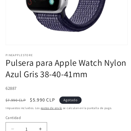
Abrir
elemento
multimedia
PINEAPPLESTORE
Pulsera para Apple Watch Nylon
1
en
una
Azul Gris 38-40-41mm
ventana
modal
SKU:
62887
Precio
Precio
$5.990 CLP
$7.990 CLP
Agotado
habitual
de
Impuestos incluidos. Los
gastos de envío
se calculan en la pantalla de pago.
oferta
Cantidad