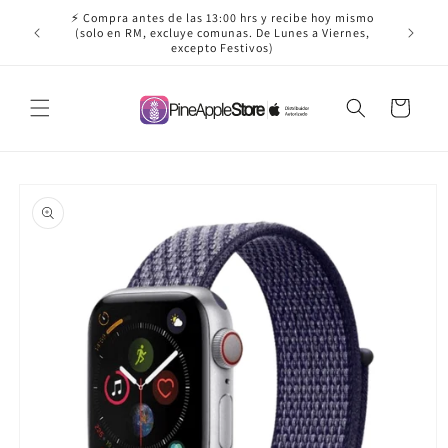
Ir
⚡ Compra antes de las 13:00 hrs y recibe hoy mismo
directamente
✈️ ¡Envío
(solo en RM, excluye comunas. De Lunes a Viernes,
al contenido
excepto Festivos)
Carrito
Ir
directamente
a la
información
del producto