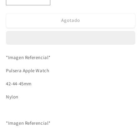
Reducir
Aumentar
cantidad
cantidad
para
para
Pulsera
Pulsera
Agotado
para
para
Apple
Apple
Watch
Watch
Nylon
Nylon
Celeste
Celeste
*Imagen Referencial*
42-
42-
44-
44-
Pulsera Apple Watch
45mm
45mm
42-44-45mm
Nylon
*Imagen Referencial*