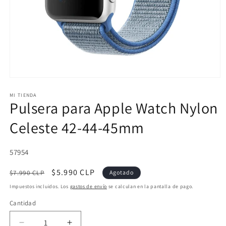
Abrir
elemento
multimedia
MI TIENDA
Pulsera para Apple Watch Nylon
1
en
una
Celeste 42-44-45mm
ventana
modal
SKU:
57954
Precio
Precio
$5.990 CLP
$7.990 CLP
Agotado
habitual
de
Impuestos incluidos. Los
gastos de envío
se calculan en la pantalla de pago.
oferta
Cantidad