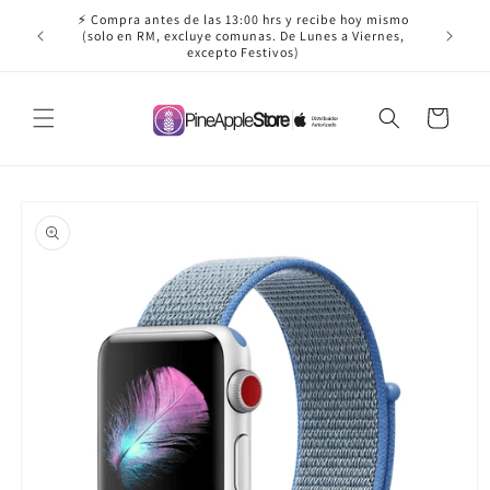
Ir
⚡ Compra antes de las 13:00 hrs y recibe hoy mismo
directamente
✈️ ¡Envío
(solo en RM, excluye comunas. De Lunes a Viernes,
al contenido
excepto Festivos)
Carrito
Ir
directamente
a la
información
del producto